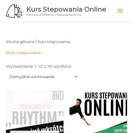
Przejdź
Kurs Stepowania Online
Głó
do
Pierwszy w Polsce Kurs Stepowania Online
treści
men
Strona główna
/ Kurs stepowania
Kurs stepowania
Wyświetlanie 1–12 z 18 wyników