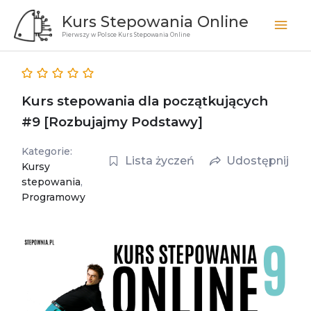
Przejdź
Kurs Stepowania Online
Głó
do
Pierwszy w Polsce Kurs Stepowania Online
treści
men
Kurs stepowania dla początkujących
#9 [Rozbujajmy Podstawy]
Kategorie:
Lista życzeń
Udostępnij
Kursy
stepowania
,
Programowy