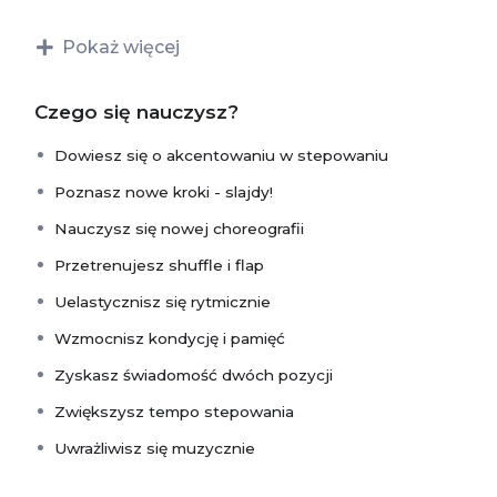
zaawansowanych choreografii, a także szlifować swoje
umiejętności w improwizacji. Słowem czerpać ze
Pokaż więcej
stepowania jeszcze więcej przyjemności.
Czego się nauczysz?
TRYB KURSU : PROGRAMOWY
Dowiesz się o akcentowaniu w stepowaniu
Piąta seria modułu
koncentruje się przede wszystkim
na:
Poznasz nowe kroki - slajdy!
Nauczysz się nowej choreografii
choreografii.
szybkości stepowania
Przetrenujesz shuffle i flap
shuffle’u w różnych rytmach
Uelastycznisz się rytmicznie
paddle & roll
flap
Wzmocnisz kondycję i pamięć
slajdy!
Zyskasz świadomość dwóch pozycji
akcentowanie
Zwiększysz tempo stepowania
–
Uwrażliwisz się muzycznie
Kurs wg. autorskiej metody i programu poprowadzi
specjalnie dla Ciebie Dariusz Dudzik. Na kurs składają