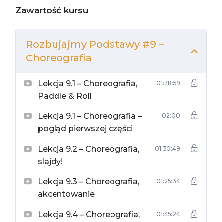
Zawartość kursu
się cztery lekcje w formie nagrań wideo, których łączny
czas to ok.
330 min.!
Do tego materiały powtórkowe.
Czas realizacji to w zależności od indywidualnych
preferencji: od jednego do maksymalnie dwóch
Rozbujajmy Podstawy #9 –
miesięcy.
Choreografia
UWAGA! Kurs prowadzony jest w TRYBIE
Lekcja 9.1 – Choreografia,
01:38:59
PROGRAMOWYM (struktura lekcji odpowiada
strukturze zajęć stacjonarnych, a w ramach zajęć
Paddle & Roll
poznasz rozgrzewkę, ćwiczenia techniczne, wprawki,
Lekcja 9.1 – Choreografia –
kombinacje, ćwiczenie umuzykalniające, choreografie
02:00
i improwizacje).
pogląd pierwszej części
Lekcja 9.2 – Choreografia,
Zajęcia w ramach modułu ROZBUJAJMY PODSTAWY
01:30:49
należy realizować po kolei!
Pominięcie treningu bądź
slajdy!
modułu i przejście do kolejnego może skutkować
trudnościami w przyswajaniu materiału i znacząco
Lekcja 9.3 – Choreografia,
01:25:34
wpłynąć na efektywność treningu.
akcentowanie
Lekcja 9.4 – Choreografia,
01:45:24