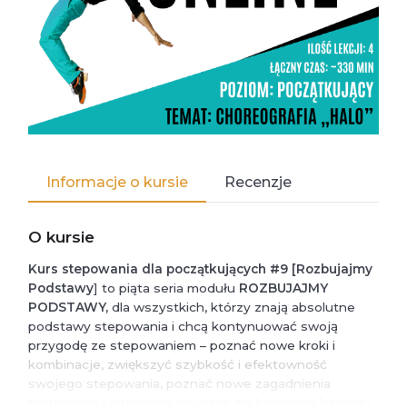
Informacje o kursie
Recenzje
O kursie
Kurs stepowania dla początkujących #9 [Rozbujajmy
Podstawy
] to piąta seria modułu
ROZBUJAJMY
PODSTAWY,
dla wszystkich, którzy znają absolutne
podstawy stepowania i chcą kontynuować swoją
przygodę ze stepowaniem – poznać nowe kroki i
kombinacje, zwiększyć szybkość i efektowność
swojego stepowania, poznać nowe zagadnienia
techniczne i rytmiczne, nauczyć się kolejnych bardziej